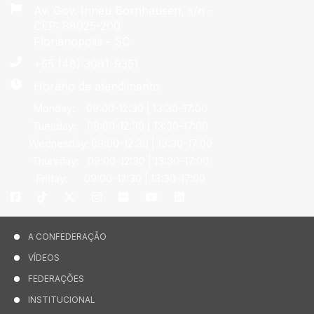
Av. Gov. Irineu Bornhausen, s/n -
CEP: 88025-200
Florianopolis - SC
+55 (48) 3091-9351
Horário de atendimento
Monday:
09:00-12:30 | 13:30-17:00
Tuesday:
09:00-12:30 | 13:30-17:00
Wednesday:
09:00-12:30 | 13:30-17:00
Thursday:
09:00-12:30 | 13:30-17:00
Friday:
09:00-12:30 | 13:30-17:00
A CONFEDERAÇÃO
VÍDEOS
FEDERAÇÕES
INSTITUCIONAL